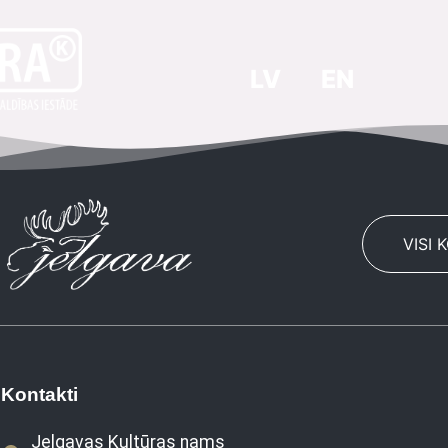
LV
EN
VISI 
Kontakti
Jelgavas Kultūras nams