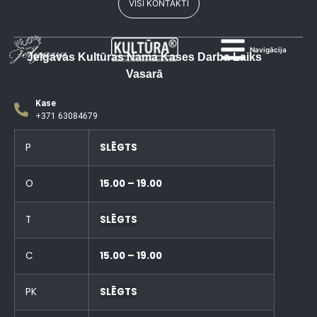
VISI KONTAKTI
Navigācija
Jelgavas Kultūras Nama Kases Darba Laiks
Vasarā
Kase
+371 63084679
P
SLĒGTS
O
15.00 – 19.00
T
SLĒGTS
C
15.00 – 19.00
PK
SLĒGTS