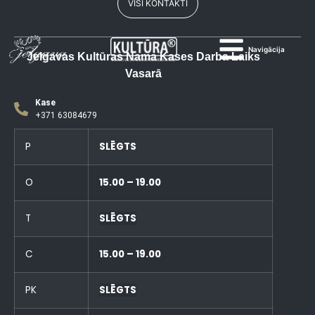
VISI KONTAKTI
Navigācija
Jelgavas Kultūras Nama Kases Darba Laiks
Vasarā
Kase
+371 63084679
P
SLĒGTS
O
15.00 – 19.00
T
SLĒGTS
C
15.00 – 19.00
PK
SLĒGTS