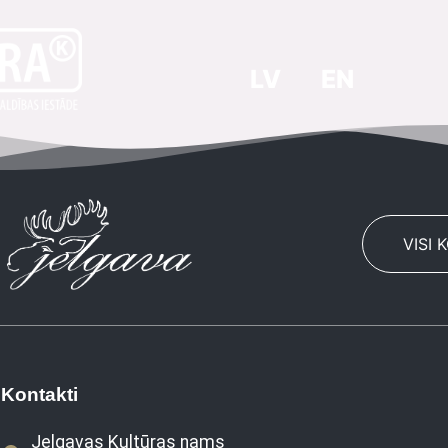
LV
EN
VISI 
Kontakti
Jelgavas Kultūras nams