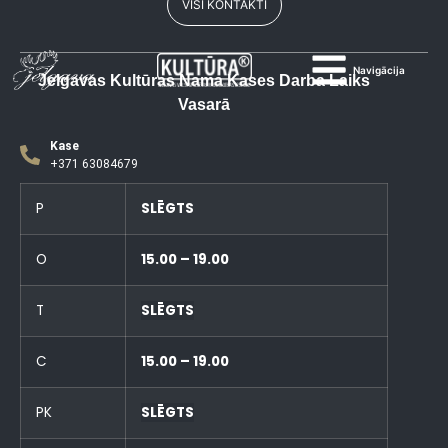
VISI KONTAKTI
Navigācija
Jelgavas Kultūras Nama Kases Darba Laiks
Vasarā
Kase
+371 63084679
P
SLĒGTS
O
15.00 – 19.00
T
SLĒGTS
C
15.00 – 19.00
PK
SLĒGTS