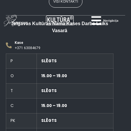
VISI KONTAKTI
Navigācija
Jelgavas Kultūras Nama Kases Darba Laiks
Vasarā
Kase
+371 63084679
P
SLĒGTS
O
15.00 – 19.00
T
SLĒGTS
C
15.00 – 19.00
PK
SLĒGTS