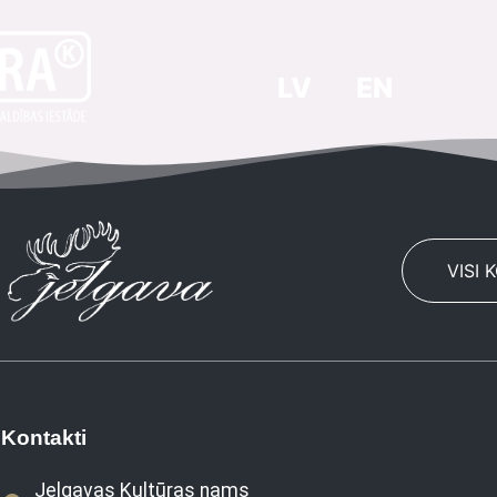
LV
EN
VISI 
Kontakti
Jelgavas Kultūras nams