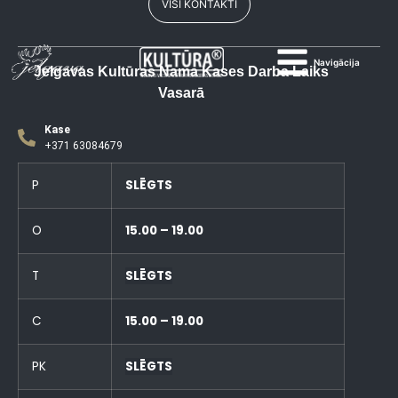
VISI KONTAKTI
Navigācija
Jelgavas Kultūras Nama Kases Darba Laiks
Vasarā
Kase
+371 63084679
P
SLĒGTS
O
15.00 – 19.00
T
SLĒGTS
C
15.00 – 19.00
PK
SLĒGTS