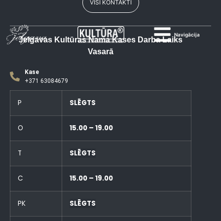
VISI KONTAKTI
Navigācija
Jelgavas Kultūras Nama Kases Darba Laiks
Vasarā
Kase
+371 63084679
P
SLĒGTS
O
15.00 – 19.00
T
SLĒGTS
C
15.00 – 19.00
PK
SLĒGTS