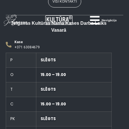
VISI KONTAKTI
Navigācija
Jelgavas Kultūras Nama Kases Darba Laiks
Vasarā
Kase
+371 63084679
P
SLĒGTS
O
15.00 – 19.00
T
SLĒGTS
C
15.00 – 19.00
PK
SLĒGTS