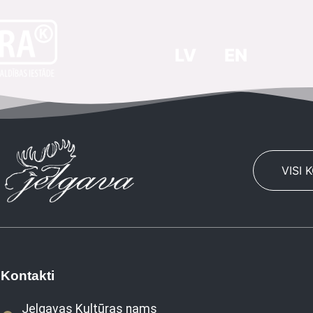
LV
EN
VISI 
Kontakti
Jelgavas Kultūras nams