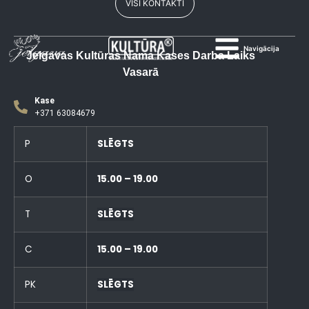
VISI KONTAKTI
Navigācija
Jelgavas Kultūras Nama Kases Darba Laiks
Vasarā
Kase
+371 63084679
P
SLĒGTS
O
15.00 – 19.00
T
SLĒGTS
C
15.00 – 19.00
PK
SLĒGTS