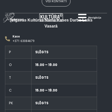
VISI KONTAKTI
Navigācija
Jelgavas Kultūras Nama Kases Darba Laiks
Vasarā
Kase
+371 63084679
P
SLĒGTS
O
15.00 – 19.00
T
SLĒGTS
C
15.00 – 19.00
PK
SLĒGTS