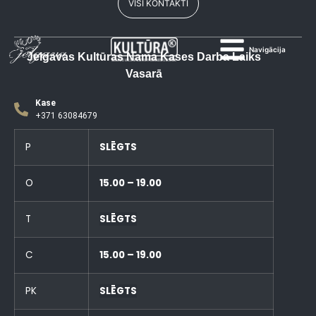
VISI KONTAKTI
Navigācija
Jelgavas Kultūras Nama Kases Darba Laiks
Vasarā
Kase
+371 63084679
P
SLĒGTS
O
15.00 – 19.00
T
SLĒGTS
C
15.00 – 19.00
PK
SLĒGTS