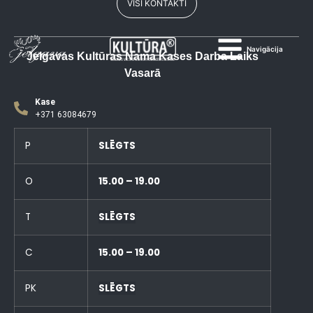
VISI KONTAKTI
Navigācija
Jelgavas Kultūras Nama Kases Darba Laiks
Vasarā
Kase
+371 63084679
P
SLĒGTS
O
15.00 – 19.00
T
SLĒGTS
C
15.00 – 19.00
PK
SLĒGTS