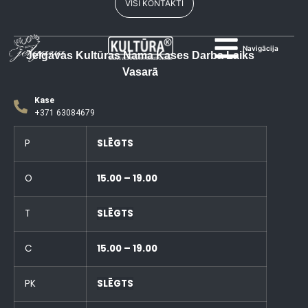
VISI KONTAKTI
Navigācija
Jelgavas Kultūras Nama Kases Darba Laiks
Vasarā
Kase
+371 63084679
P
SLĒGTS
O
15.00 – 19.00
T
SLĒGTS
C
15.00 – 19.00
PK
SLĒGTS