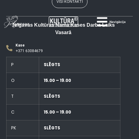
VISI KONTAKTI
Navigācija
Jelgavas Kultūras Nama Kases Darba Laiks
Vasarā
Kase
+371 63084679
P
SLĒGTS
O
15.00 – 19.00
T
SLĒGTS
C
15.00 – 19.00
PK
SLĒGTS