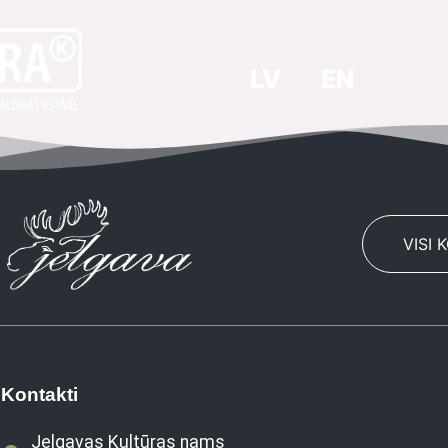
LV
EN
VISI 
Kontakti
Jelgavas Kultūras nams