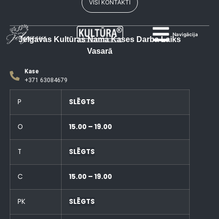
VISI KONTAKTI
Navigācija
Jelgavas Kultūras Nama Kases Darba Laiks
Vasarā
Kase
+371 63084679
P
SLĒGTS
O
15.00 – 19.00
T
SLĒGTS
C
15.00 – 19.00
PK
SLĒGTS