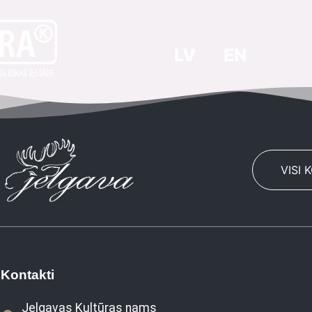
LV
EN
VISI 
Kontakti
Jelgavas Kultūras nams