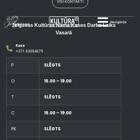
VISI KONTAKTI
Navigācija
Jelgavas Kultūras Nama Kases Darba Laiks
Vasarā
Kase
+371 63084679
P
SLĒGTS
O
15.00 – 19.00
T
SLĒGTS
C
15.00 – 19.00
PK
SLĒGTS