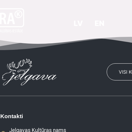
LV
EN
VISI 
Kontakti
Jelgavas Kultūras nams