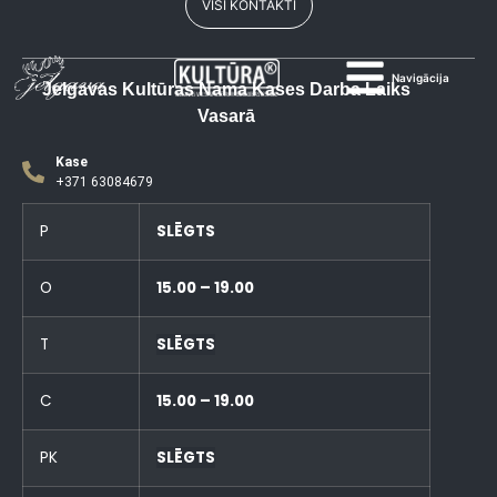
VISI KONTAKTI
Navigācija
Jelgavas Kultūras Nama Kases Darba Laiks
Vasarā
Kase
+371 63084679
P
SLĒGTS
O
15.00 – 19.00
T
SLĒGTS
C
15.00 – 19.00
PK
SLĒGTS