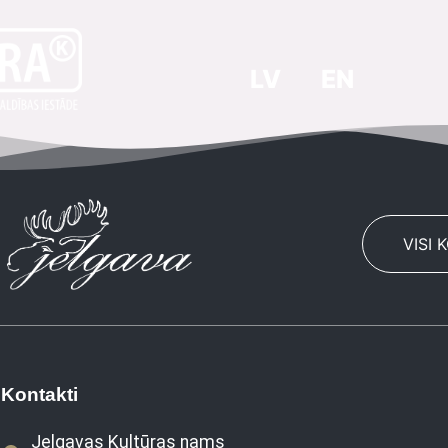
LV
EN
VISI 
Kontakti
Jelgavas Kultūras nams