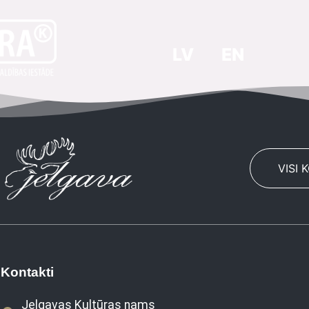
LV
EN
VISI 
Kontakti
Jelgavas Kultūras nams