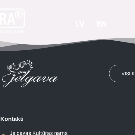
LV
EN
VISI 
Kontakti
Jelgavas Kultūras nams