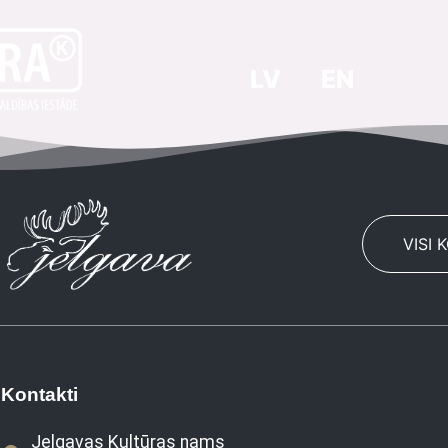
LV
EN
VISI 
Kontakti
Jelgavas Kultūras nams