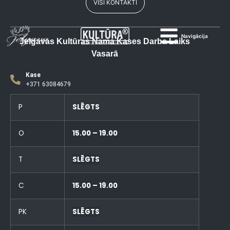
VISI KONTAKTI
Navigācija
Jelgavas Kultūras Nama Kases Darba Laiks
Vasarā
Kase
+371 63084679
P
SLĒGTS
O
15.00 – 19.00
T
SLĒGTS
C
15.00 – 19.00
PK
SLĒGTS