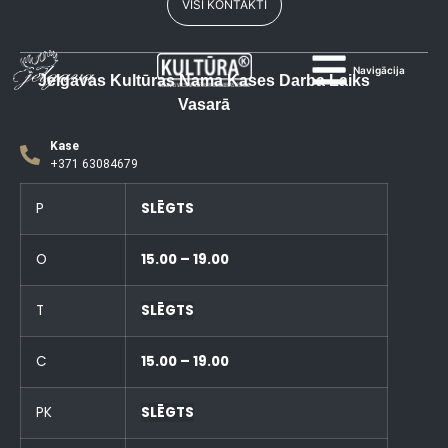
VISI KONTAKTI
Navigācija
Jelgavas Kultūras Nama Kases Darba Laiks
Vasarā
Kase
+371 63084679
P
SLĒGTS
O
15.00 – 19.00
T
SLĒGTS
C
15.00 – 19.00
PK
SLĒGTS