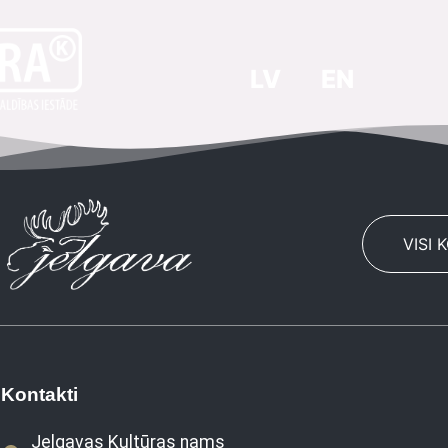
LV
EN
VISI 
Kontakti
Jelgavas Kultūras nams