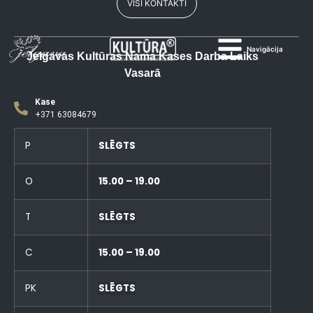
VISI KONTAKTI
Navigācija
Jelgavas Kultūras Nama Kases Darba Laiks
Vasarā
Kase
+371 63084679
P
SLĒGTS
O
15.00 – 19.00
T
SLĒGTS
C
15.00 – 19.00
PK
SLĒGTS