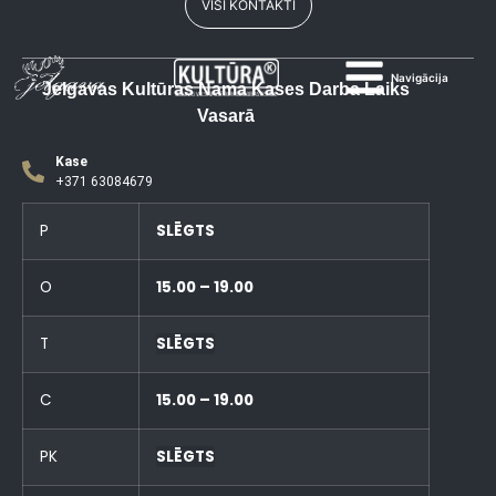
VISI KONTAKTI
Navigācija
Jelgavas Kultūras Nama Kases Darba Laiks
Vasarā
Kase
+371 63084679
P
SLĒGTS
O
15.00 – 19.00
T
SLĒGTS
C
15.00 – 19.00
PK
SLĒGTS