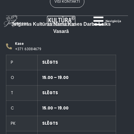
VISI KONTAKTI
Navigācija
Jelgavas Kultūras Nama Kases Darba Laiks
Vasarā
Kase
+371 63084679
P
SLĒGTS
O
15.00 – 19.00
T
SLĒGTS
C
15.00 – 19.00
PK
SLĒGTS