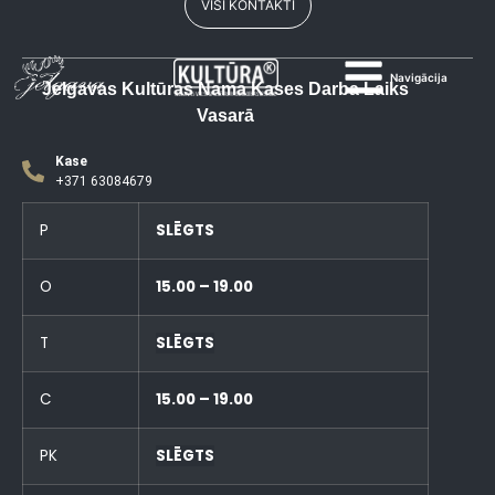
VISI KONTAKTI
Navigācija
Jelgavas Kultūras Nama Kases Darba Laiks
Vasarā
Kase
+371 63084679
P
SLĒGTS
O
15.00 – 19.00
T
SLĒGTS
C
15.00 – 19.00
PK
SLĒGTS