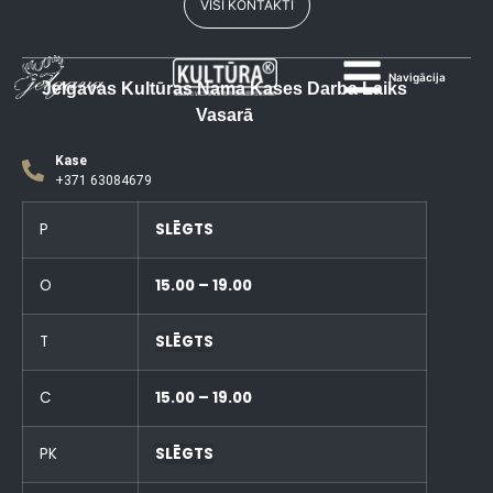
VISI KONTAKTI
Navigācija
Jelgavas Kultūras Nama Kases Darba Laiks
Vasarā
Kase
+371 63084679
P
SLĒGTS
O
15.00 – 19.00
T
SLĒGTS
C
15.00 – 19.00
PK
SLĒGTS