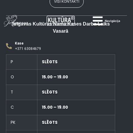
VISI KONTAKTI
Navigācija
Jelgavas Kultūras Nama Kases Darba Laiks
Vasarā
Kase
+371 63084679
P
SLĒGTS
O
15.00 – 19.00
T
SLĒGTS
C
15.00 – 19.00
PK
SLĒGTS