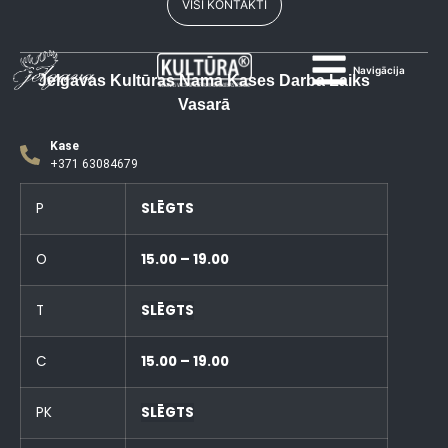
VISI KONTAKTI
Navigācija
Jelgavas Kultūras Nama Kases Darba Laiks
Vasarā
Kase
+371 63084679
P
SLĒGTS
O
15.00 – 19.00
T
SLĒGTS
C
15.00 – 19.00
PK
SLĒGTS