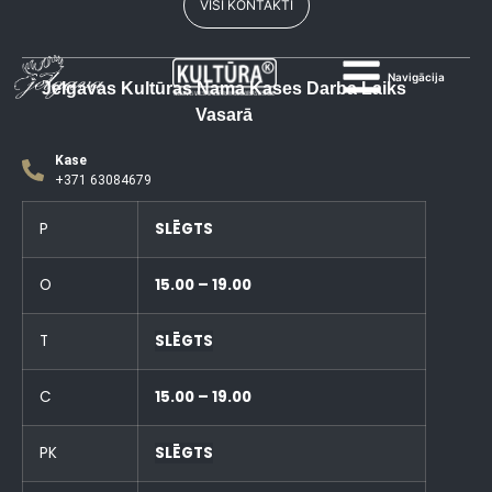
VISI KONTAKTI
Navigācija
Jelgavas Kultūras Nama Kases Darba Laiks
Vasarā
Kase
+371 63084679
P
SLĒGTS
O
15.00 – 19.00
T
SLĒGTS
C
15.00 – 19.00
PK
SLĒGTS