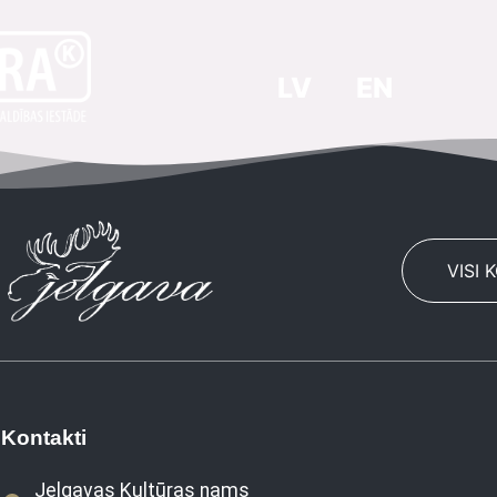
LV
EN
VISI 
Kontakti
Jelgavas Kultūras nams