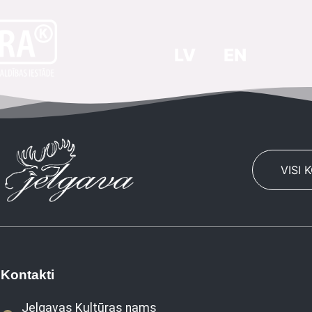
LV
EN
VISI 
Kontakti
Jelgavas Kultūras nams