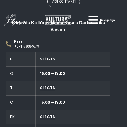
VISI KONTAKTI
Navigācija
Jelgavas Kultūras Nama Kases Darba Laiks
Vasarā
Kase
+371 63084679
P
SLĒGTS
O
15.00 – 19.00
T
SLĒGTS
C
15.00 – 19.00
PK
SLĒGTS