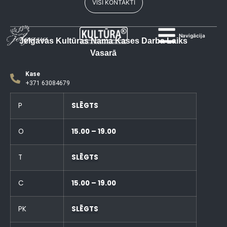
VISI KONTAKTI
Navigācija
Jelgavas Kultūras Nama Kases Darba Laiks
Vasarā
Kase
+371 63084679
P
SLĒGTS
O
15.00 – 19.00
T
SLĒGTS
C
15.00 – 19.00
PK
SLĒGTS