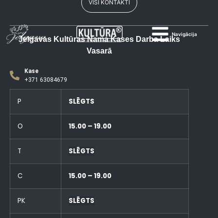
VISI KONTAKTI
Navigācija
Jelgavas Kultūras Nama Kases Darba Laiks
Vasarā
Kase
+371 63084679
P
SLĒGTS
O
15.00 – 19.00
T
SLĒGTS
C
15.00 – 19.00
PK
SLĒGTS