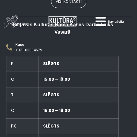
VISI KONTAKTI
Navigācija
Jelgavas Kultūras Nama Kases Darba Laiks
Vasarā
Kase
+371 63084679
P
SLĒGTS
O
15.00 – 19.00
T
SLĒGTS
C
15.00 – 19.00
PK
SLĒGTS