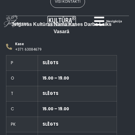
VISI KONTAKTI
Navigācija
Jelgavas Kultūras Nama Kases Darba Laiks
Vasarā
Kase
+371 63084679
P
SLĒGTS
O
15.00 – 19.00
T
SLĒGTS
C
15.00 – 19.00
PK
SLĒGTS