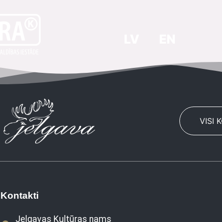
LV
EN
VISI 
Kontakti
Jelgavas Kultūras nams