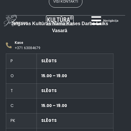
VISI KONTAKTI
Navigācija
Jelgavas Kultūras Nama Kases Darba Laiks
Vasarā
Kase
+371 63084679
P
SLĒGTS
O
15.00 – 19.00
T
SLĒGTS
C
15.00 – 19.00
PK
SLĒGTS