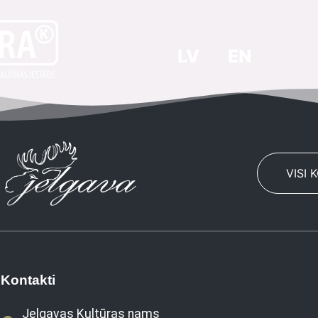
LV
EN
VISI 
Kontakti
Jelgavas Kultūras nams