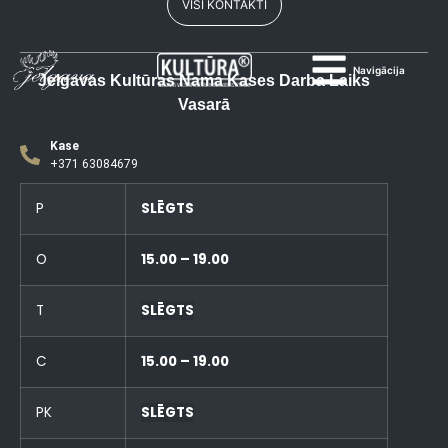
VISI KONTAKTI
Navigācija
Jelgavas Kultūras Nama Kases Darba Laiks
Vasarā
Kase
+371 63084679
P
SLĒGTS
O
15.00 – 19.00
T
SLĒGTS
C
15.00 – 19.00
PK
SLĒGTS