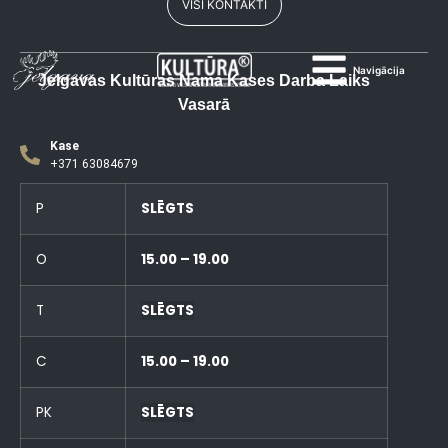
VISI KONTAKTI
Navigācija
Jelgavas Kultūras Nama Kases Darba Laiks
Vasarā
Kase
+371 63084679
P
SLĒGTS
O
15.00 – 19.00
T
SLĒGTS
C
15.00 – 19.00
PK
SLĒGTS